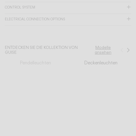
CONTROL SYSTEM
KATALOG
ELECTRICAL CONNECTION OPTIONS
US/Canada
ENTDECKEN SIE DIE KOLLEKTION VON
Modelle
International
Zurü
We
GUISE
ansehen
Pendelleuchten
Deckenleuchten