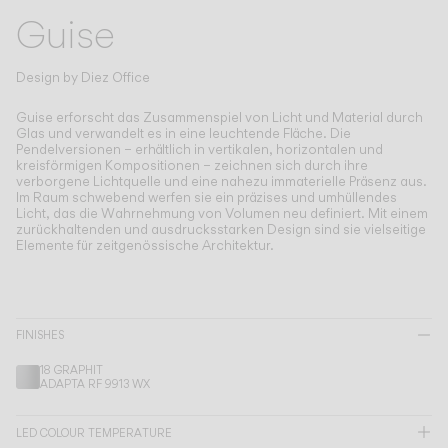
Living the Outdoor
Guise
Composing Pendants
Bewusste Atmosphären
Design by
Diez Office
Services
Guise erforscht das Zusammenspiel von Licht und Material durch
Glas und verwandelt es in eine leuchtende Fläche.
Die
Pendelversionen – erhältlich in vertikalen, horizontalen und
kreisförmigen Kompositionen – zeichnen sich durch ihre
Downloads
verborgene Lichtquelle und eine nahezu immaterielle Präsenz aus.
Im Raum schwebend werfen sie ein präzises und umhüllendes
Licht, das die Wahrnehmung von Volumen neu definiert. Mit einem
Über uns
zurückhaltenden und ausdrucksstarken Design sind sie vielseitige
Elemente für zeitgenössische Architektur.
Working Area
SPRACHE
FINISHES
18 GRAPHIT
English
Français
Español
ADAPTA RF 9913 WX
Italiano
Deutsch
LED COLOUR TEMPERATURE