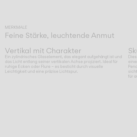
MERKMALE
Feine Stärke, leuchtende Anmut
Zurück
Weiter
Vertikal mit Charakter
Sk
Ein zylindrisches Glaselement, das elegant aufgehängt ist und
Dies
das Licht entlang seiner vertikalen Achse projiziert. Ideal für
eine
ruhige Ecken oder Flure – es besticht durch visuelle
Pend
Leichtigkeit und eine präzise Lichtspur.
sich
für 