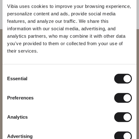
ohne sich aufzudrängen, und ist die
Vibia uses cookies to improve your browsing experience,
ideale Lösung für Durchgänge,
personalize content and ads, provide social media
features, and analyze our traffic. We share this
Tische oder Räume mit doppelter
information with our social media, advertising, and
Höhe.
analytics partners, who may combine it with other data
Willkommen bei Vibia
you've provided to them or collected from your use of
1
/
2
Zurück
We
their services.
Sie versuchen, auf unser
International
website
VERVOLLSTÄNDIGEN SIE IHRE ATMOSPHÄRE
Consent
Essential
Bitte wählen Sie die richtige Website für Ihre Region, um
Selection
sicherzustellen, dass alle verfügbaren Produkte den lokalen
Plusminus solo
North
Sicherheitszertifizierungen entsprechen. Beachten Sie, dass
einige Produkte möglicherweise nicht in jeder Region verfügbar
Preferences
sind.
STEH UND TISCHLEUCHTEN
STEH UND TISCHLEUCHTEN
Region ändern
Analytics
Erfahren Sie mehr über Guise und alle unsere Kollektionen
THE EDIT ENTDECKEN
Alles lesen
Advertising