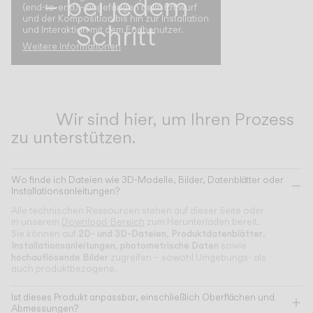
– bei jedem
(end-to-end) - angefangen beim Entwurf
und der Komposition bis hin zur Installation
Schritt
und Interaktion mit dem Endbenutzer.
Weitere Informationen
Wir sind hier, um Ihren Prozess
zu unterstützen.
Wo finde ich Dateien wie 3D-Modelle, Bilder, Datenblätter oder
Installationsanleitungen?
Alle technischen Ressourcen stehen auf dieser Seite oder
in unserem
Download-Bereich
zum Herunterladen bereit.
2D- und 3D-Dateien
Produktdatenblätter
Sie können auf
,
,
Installationsanleitungen
photometrische Daten
,
sowie
hochauflösende Bilder
zugreifen – sowohl Umgebungs- als
auch produktbezogene.
Ist dieses Produkt anpassbar, einschließlich Oberflächen und
Abmessungen?