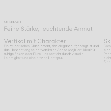
MERKMALE
Feine Stärke, leuchtende Anmut
Zurück
Weiter
Vertikal mit Charakter
Sk
Ein zylindrisches Glaselement, das elegant aufgehängt ist und
Dies
das Licht entlang seiner vertikalen Achse projiziert. Ideal für
eine
ruhige Ecken oder Flure – es besticht durch visuelle
Pend
Leichtigkeit und eine präzise Lichtspur.
sich
für 