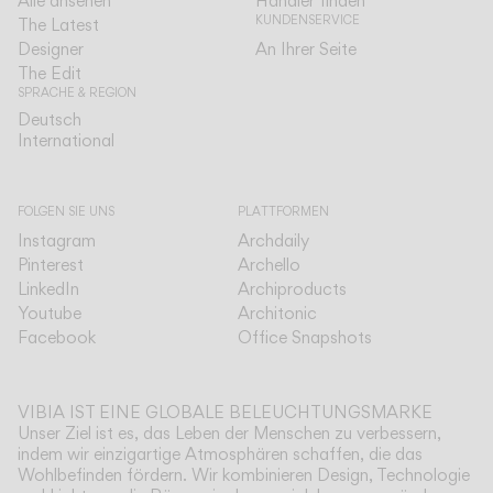
Alle ansehen
Händler finden
KUNDENSERVICE
The Latest
Designer
An Ihrer Seite
The Edit
SPRACHE & REGION
Deutsch
Deutsch
International
International
FOLGEN SIE UNS
PLATTFORMEN
Instagram
Archdaily
Pinterest
Archello
LinkedIn
Archiproducts
Youtube
Architonic
Facebook
Office Snapshots
VIBIA IST EINE GLOBALE BELEUCHTUNGSMARKE
Unser Ziel ist es, das Leben der Menschen zu verbessern,
indem wir einzigartige Atmosphären schaffen, die das
Wohlbefinden fördern. Wir kombinieren Design, Technologie