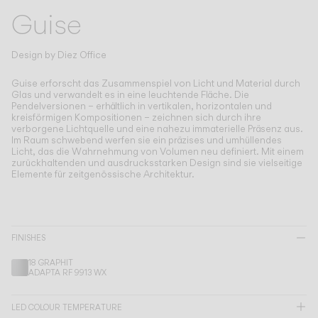
Living the Outdoor
Guise
Composing Pendants
Bewusste Atmosphären
Design by
Diez Office
Services
Guise erforscht das Zusammenspiel von Licht und Material durch
Glas und verwandelt es in eine leuchtende Fläche.
Die
Pendelversionen – erhältlich in vertikalen, horizontalen und
kreisförmigen Kompositionen – zeichnen sich durch ihre
Downloads
verborgene Lichtquelle und eine nahezu immaterielle Präsenz aus.
Im Raum schwebend werfen sie ein präzises und umhüllendes
Licht, das die Wahrnehmung von Volumen neu definiert. Mit einem
Über uns
zurückhaltenden und ausdrucksstarken Design sind sie vielseitige
Elemente für zeitgenössische Architektur.
Working Area
SPRACHE
FINISHES
18 GRAPHIT
English
Français
Español
ADAPTA RF 9913 WX
Italiano
Deutsch
LED COLOUR TEMPERATURE