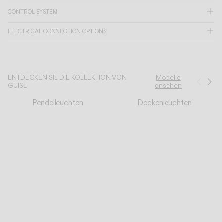
CONTROL SYSTEM
KATALOG
ELECTRICAL CONNECTION OPTIONS
US/Canada
ENTDECKEN SIE DIE KOLLEKTION VON
Modelle
International
Zurü
We
GUISE
ansehen
Pendelleuchten
Deckenleuchten