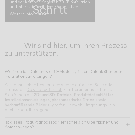
und der Komposition bis hin zur Installation
Schritt
und Interaktion mit dem Endbenutzer.
Weitere Informationen
Wir sind hier, um Ihren Prozess
zu unterstützen.
Wo finde ich Dateien wie 3D-Modelle, Bilder, Datenblätter oder
Installationsanleitungen?
Alle technischen Ressourcen stehen auf dieser Seite oder
in unserem
Download-Bereich
zum Herunterladen bereit.
2D- und 3D-Dateien
Produktdatenblätter
Sie können auf
,
,
Installationsanleitungen
photometrische Daten
,
sowie
hochauflösende Bilder
zugreifen – sowohl Umgebungs- als
auch produktbezogene.
Ist dieses Produkt anpassbar, einschließlich Oberflächen und
Abmessungen?