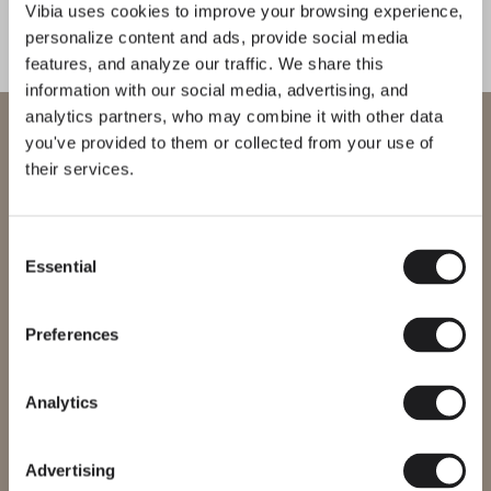
Vibia uses cookies to improve your browsing experience,
ohne sich aufzudrängen, und ist die
personalize content and ads, provide social media
ideale Lösung für Durchgänge,
features, and analyze our traffic. We share this
Tische oder Räume mit doppelter
information with our social media, advertising, and
Höhe.
analytics partners, who may combine it with other data
Willkommen bei Vibia
you've provided to them or collected from your use of
1
/
2
Zurück
We
their services.
Sie versuchen, auf unser
International
website
Consent
VERVOLLSTÄNDIGEN SIE IHRE ATMOSPHÄRE
Essential
Bitte wählen Sie die richtige Website für Ihre Region, um
Selection
sicherzustellen, dass alle verfügbaren Produkte den lokalen
Sicherheitszertifizierungen entsprechen. Beachten Sie, dass
Plusminus solo
North
einige Produkte möglicherweise nicht in jeder Region verfügbar
Preferences
sind.
STEH UND TISCHLEUCHTEN
STEH UND TISCHLEUCHTEN
Region ändern
Analytics
Erfahren Sie mehr über Guise und alle unsere Kollektionen
Advertising
THE EDIT ENTDECKEN
Alles lesen