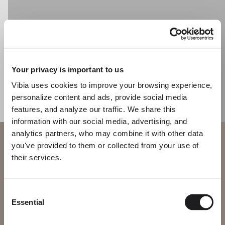
KATALOG
US/Canada
Your privacy is important to us
International
Vibia uses cookies to improve your browsing experience,
personalize content and ads, provide social media
features, and analyze our traffic. We share this
information with our social media, advertising, and
analytics partners, who may combine it with other data
Willkommen bei Vibia
you've provided to them or collected from your use of
their services.
Sie versuchen, auf unser
International
website
Consent
Essential
Bitte wählen Sie die richtige Website für Ihre Region, um
Selection
sicherzustellen, dass alle verfügbaren Produkte den lokalen
Sicherheitszertifizierungen entsprechen. Beachten Sie, dass