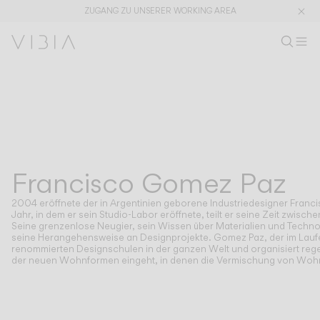
ZUGANG ZU UNSERER WORKING AREA
Produkt s
DE
Prod
M
Wo
Kollektionen
PRODUKTE
ANWENDUNGEN
Alle ansehen
Pendelleuchten
The Latest
Plusminus
Designer
Steh und Tischleuchten
Francisco Gomez Paz
DESIGNER
FRANCISCO GOMEZ PAZ
Deckenleuchten
Wandleuchten
2004 eröffnete der in Argentinien geborene Industriedesigner Franc
Außenleuchten
Jahr, in dem er sein Studio-Labor eröffnete, teilt er seine Zeit zwisch
Seine grenzenlose Neugier, sein Wissen über Materialien und Technol
seine Herangehensweise an Designprojekte. Gomez Paz, der im Laufe 
renommierten Designschulen in der ganzen Welt und organisiert regelm
der neuen Wohnformen eingeht, in denen die Vermischung von Wohn-
ENTDECKEN
DESIGNKONZEPTE
Shaping Atmospheres –
Atmosphere Creators
Gesamtkatalog
Emotion and Materiality
Complementary Light