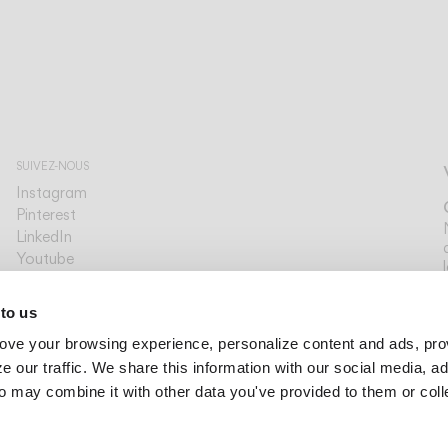
SUIVEZ-NOUS
Instagram
Pinterest
LinkedIn
Youtube
Facebook
PLATFORMS
 to us
Archdaily
ove your browsing experience, personalize content and ads, pro
Archello
Archiproducts
 our traffic. We share this information with our social media, ad
Architonic
o may combine it with other data you've provided to them or col
Office Snapshots