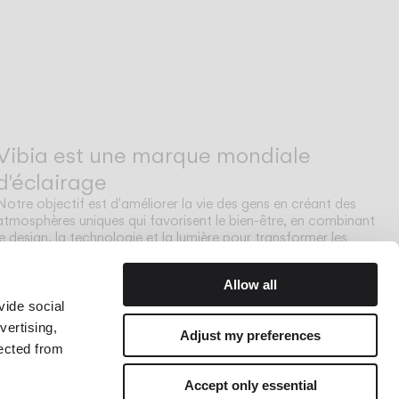
Vibia est une marque mondiale
d'éclairage
Notre objectif est d'améliorer la vie des gens en créant des
atmosphères uniques qui favorisent le bien-être, en combinant
le design, la technologie et la lumière pour transformer les
espaces où nous vivons.
Allow all
vide social
vertising,
Adjust my preferences
lected from
Accept only essential