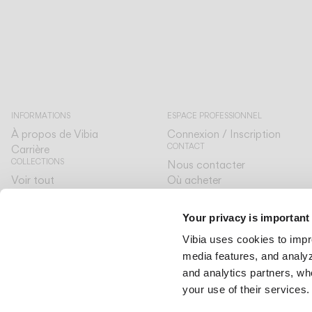
INFORMATIONS
ESPACE PROFESSIONNEL
À propos de Vibia
Connexion / Inscription
CONTACT
Carrière
COLLECTIONS
Nous contacter
Voir tout
Où acheter
SERVICE CLIENT
The Latest
Designers
À votre écoute
Your privacy is important
The Edit
LANGUE & RÉGION
Vibia uses cookies to impr
Français
Français
media features, and analyze
International
International
and analytics partners, wh
your use of their services.