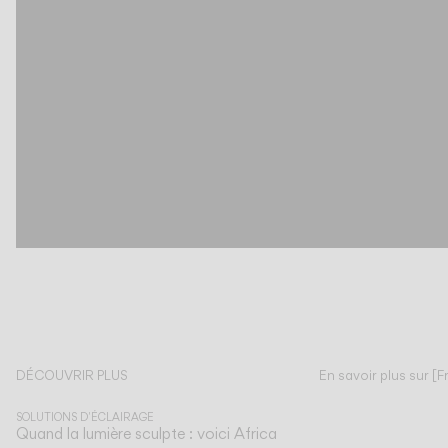
DÉCOUVRIR PLUS
En savoir plus sur [F
SOLUTIONS D'ÉCLAIRAGE
Quand la lumière sculpte : voici Africa