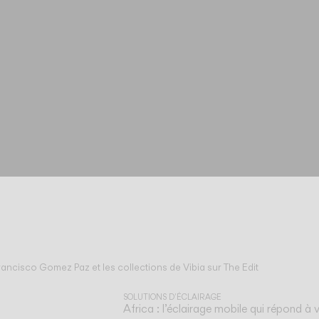
rancisco Gomez Paz et les collections de Vibia sur The Edit
SOLUTIONS D'ÉCLAIRAGE
Africa : l’éclairage mobile qui répond à