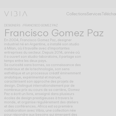
Collections
Services
Télécha
DESIGNERS
FRANCISCO GOMEZ PAZ
Francisco Gomez Paz
En 2004, Francisco Gomez Paz, designer
industriel né en Argentine, a installé son studio
à Milan, où il travaille avec d'importantes
entreprises du secteur. Depuis 2014, année où
il a ouvert son studio-laboratoire, il partage son
temps entre les deux pays.
Sa curiosité sans bornes, sa connaissance des
matériaux et de la technologie, son sens
esthétique et un processus créatif éminemment
analytique, expérimental et manuel,
caractérisent son approche des projets de
design. Distingué internationalement par de
nombreux prix au cours de sa carrière, Gomez
Paz a écrit un livre, enseigné dans plusieurs
écoles de design prestigieuses à travers le
monde, et organise régulièrement des ateliers
et des conférences. Africa est sa première
collaboration avec Vibia, une collection née
pour répondre aux besoins qui émergent des