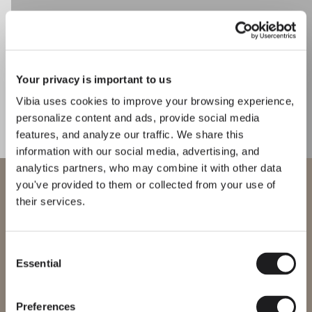
CATÁLOGO
Your privacy is important to us
US/Canada
Vibia uses cookies to improve your browsing experience,
International
personalize content and ads, provide social media
features, and analyze our traffic. We share this
information with our social media, advertising, and
analytics partners, who may combine it with other data
Bienvenido a Vibia
you've provided to them or collected from your use of
their services.
Estás intentando acceder a nuestra
International
website
Consent
Essential
Selection
Selecciona el sitio web correcto para tu región para asegurarte de
que todos los productos disponibles cumplen con las
certificaciones de seguridad locales. Ten en cuenta que algunos
productos pueden no estar disponibles en todas las regiones.
Preferences