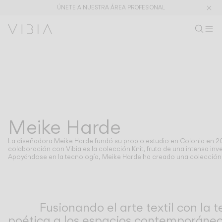
ÚNETE A NUESTRA ÁREA PROFESIONAL
Buscar pr
ES
Busc
Ab
Ár
Colecciones
PRODUCTOS
APLICACIONES
Ver todo
Colgantes
The Latest
Plusminus
Diseñadores
Pie y sobremesa
Meike Harde
DISEÑADORES
MEIKE HARDE
Techo
Pared
La diseñadora Meike Harde fundó su propio estudio en Colonia en 2
Exterior
colaboración con Vibia es la colección Knit, fruto de una intensa inv
Apoyándose en la tecnología, Meike Harde ha creado una colección 
DESCUBRE
CONCEPTOS DE DISEÑO
Shaping Atmospheres –
Atmosphere Creators
Fusionando el arte textil con la 
Catálogo General
Emotion and Materiality
poética a los espacios contemporáneo
Complementary Light