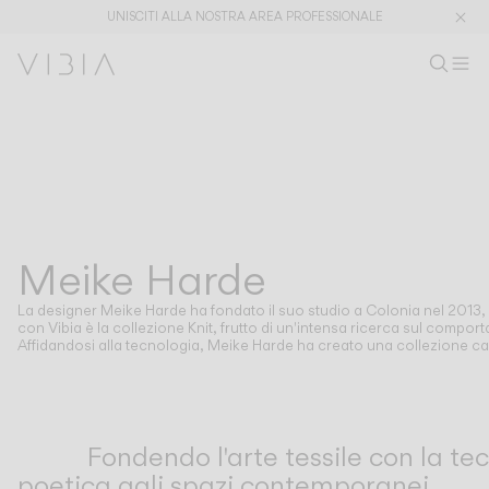
UNISCITI ALLA NOSTRA AREA PROFESSIONALE
Cerca pro
IT
Cerc
M
Ar
Collezioni
PRODOTTI
APPLICAZIONI
Vedi tutto
Sospensione
The Latest
Plusminus
Designer
Terra Tavolo
Meike Harde
DESIGNERS
MEIKE HARDE
Soffitto
Parete
La designer Meike Harde ha fondato il suo studio a Colonia nel 2013,
Esterno
con Vibia è la collezione Knit, frutto di un'intensa ricerca sul comporta
Affidandosi alla tecnologia, Meike Harde ha creato una collezione ca
SCOPRI
CONCETTI DI DESIGN
Shaping Atmospheres –
Atmosphere Creators
Fondendo l'arte tessile con la te
Catalogo Generale
Emotion and Materiality
poetica agli spazi contemporanei.
Complementary Light