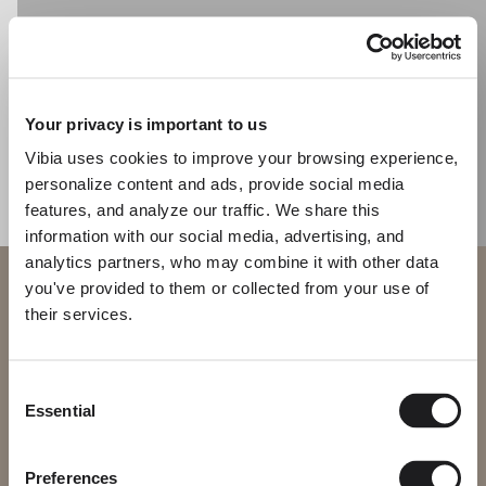
CATALOGO
Your privacy is important to us
US/Canada
Vibia uses cookies to improve your browsing experience,
International
personalize content and ads, provide social media
features, and analyze our traffic. We share this
information with our social media, advertising, and
analytics partners, who may combine it with other data
Benvenuto in Vibia
you've provided to them or collected from your use of
their services.
Stai cercando di accedere al nostro
International
website
Consent
Essential
Selection
Seleziona il sito web corretto per la tua regione per assicurarti che
tutti i prodotti disponibili siano conformi alle certificazioni di
sicurezza locali. Nota che alcuni prodotti potrebbero non essere
disponibili in tutte le regioni.
Preferences