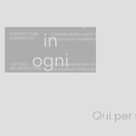
fianco,
in
Contatto diretto con il rappresentante Vibia d
SUPPORTO TEAM
COMMERCIALE
tua zona per assisterti in qualsiasi momento.
ogni
Il team specializzato di Vibia è a tua disposiz
LIGHTING &
WELLBEING STUDIO
per assisterti nella creazione di un progetto
passo
completo di Atmosphere Design
del
cammino
Qui per 