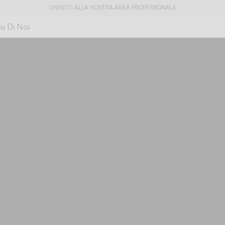
UNISCITI ALLA NOSTRA AREA PROFESSIONALE
Su Di Noi
Luce, materialità e
Knit
concretezza
Scorri fino alle specifi