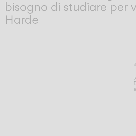
bisogno di studiare per 
Harde
S
L
S
D
e