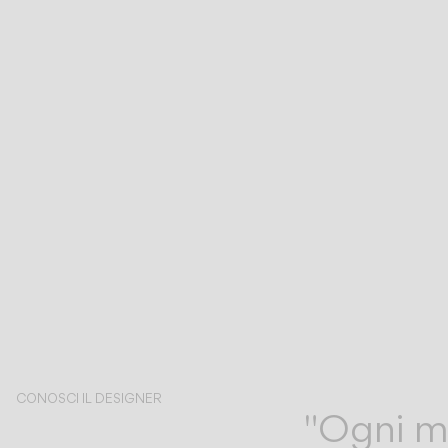
CONOSCI IL DESIGNER
"Ogni ma
Meike Harde