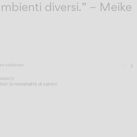
mbienti diversi.” – Meike
tre collezioni
Pre
S
1
/
2
INSIGHTS
Knit: la materialità al centro