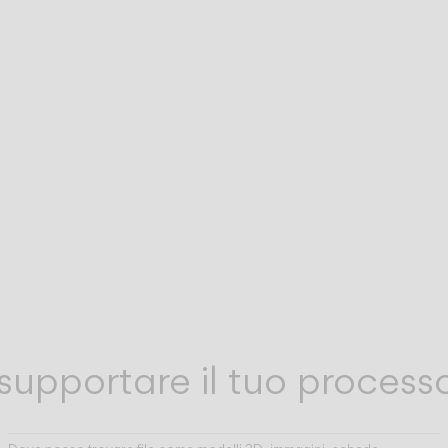
ella
ll nostro team di assistenza tecnica è a
SUPPORTO TEAM
TECNICO
disposizione per assistervi in tutte le tue
esigenze post-vendita.
ione
Assistenza all'uso dei nostri strumenti digital
STRUMENTI DIGITALI
progettati per i professionisti.
supportare il tuo process