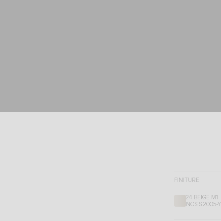
FINITURE
24 BEIGE M1
NCS S 2005-