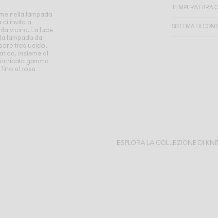
TEMPERATURA C
eme nella lampada
ci invita a
SISTEMA DI CON
rla vicina. La luce
ella lampada da
usore traslucido,
tica, insieme al
un'intricata gamma
 fino al rosa
ESPLORA LA COLLEZIONE DI KNI