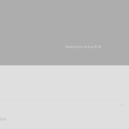
Informazioni tecniche
Vedi modelli
Scarica
Richiedi supporto
Seleziona la tua Knit
Y50R