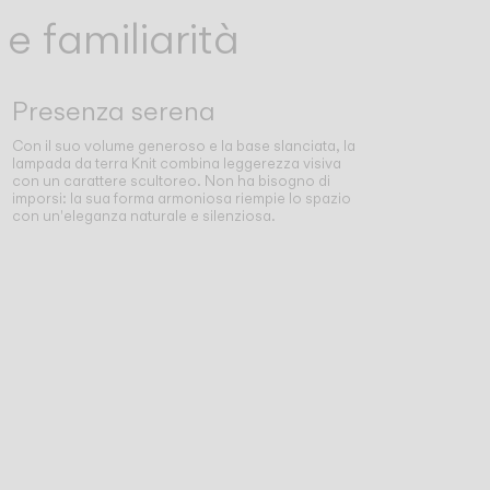
 e familiarità
Presenza serena
Con il suo volume generoso e la base slanciata, la
lampada da terra Knit combina leggerezza visiva
con un carattere scultoreo. Non ha bisogno di
imporsi: la sua forma armoniosa riempie lo spazio
con un'eleganza naturale e silenziosa.