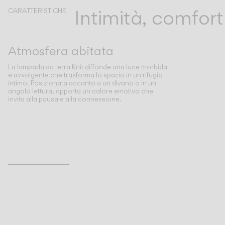
Intimità, comfort
CARATTERISTICHE
Atmosfera abitata
La lampada da terra Knit diffonde una luce morbida
e avvolgente che trasforma lo spazio in un rifugio
intimo. Posizionata accanto a un divano o in un
angolo lettura, apporta un calore emotivo che
invita alla pausa e alla connessione.
Inspirational Book