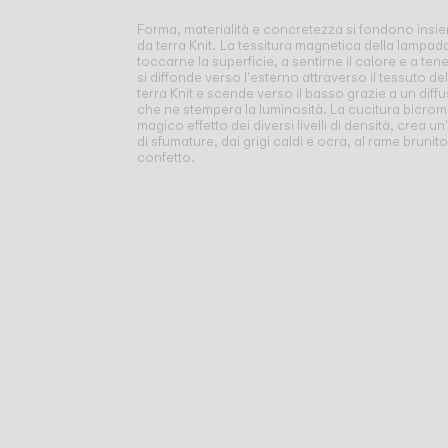
Forma, materialità e concretezza si fondono insi
da terra Knit.
La tessitura magnetica della lampada 
toccarne la superficie, a sentirne il calore e a tene
si diffonde verso l'esterno attraverso il tessuto d
terra Knit e scende verso il basso grazie a un diff
che ne stempera la luminosità. La cucitura bicroma
magico effetto dei diversi livelli di densità, crea 
di sfumature, dai grigi caldi e ocra, al rame brunito
confetto.