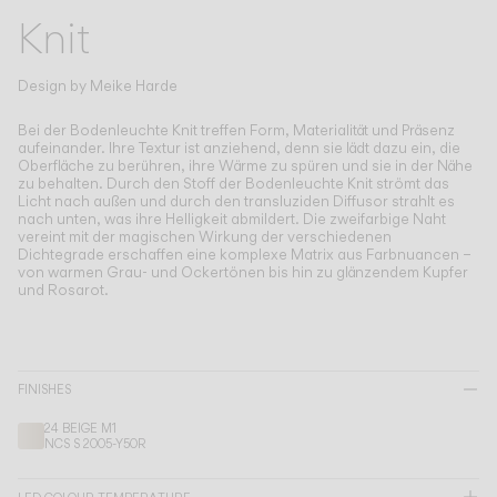
Living the Outdoor
Knit
Composing Pendants
Bewusste Atmosphären
Design by
Meike Harde
Services
Bei der Bodenleuchte Knit treffen Form, Materialität und Präsenz
aufeinander.
Ihre Textur ist anziehend, denn sie lädt dazu ein, die
Oberfläche zu berühren, ihre Wärme zu spüren und sie in der Nähe
zu behalten. Durch den Stoff der Bodenleuchte Knit strömt das
Downloads
Licht nach außen und durch den transluziden Diffusor strahlt es
nach unten, was ihre Helligkeit abmildert. Die zweifarbige Naht
vereint mit der magischen Wirkung der verschiedenen
Über uns
Dichtegrade erschaffen eine komplexe Matrix aus Farbnuancen –
von warmen Grau- und Ockertönen bis hin zu glänzendem Kupfer
und Rosarot.
Working Area
SPRACHE
FINISHES
English
Français
Español
24 BEIGE M1
NCS S 2005-Y50R
Italiano
Deutsch