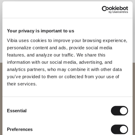
DESIGNER KENNENLERNEN
Your privacy is important to us
Meike Harde
Vibia uses cookies to improve your browsing experience,
“Jedes Material hat seinen
personalize content and ads, provide social media
eigenen Charakter. Ich muss diesen
features, and analyze our traffic. We share this
Charakter untersuchen,
information with our social media, advertising, and
herausfinden, wie er sich in
analytics partners, who may combine it with other data
unterschiedlichen Umgebungen
Willkommen bei Vibia
you've provided to them or collected from your use of
verhäl.” – Meike Harde
their services.
Sie versuchen, auf unser
International
website
Consent
Erfahren Sie mehr über Knit und alle unsere Kollektionen
THE EDIT ENTDECKEN
Alles lesen
Essential
Bitte wählen Sie die richtige Website für Ihre Region, um
Selection
sicherzustellen, dass alle verfügbaren Produkte den lokalen
BELEUCHTUNGSLÖSUNGEN
Sicherheitszertifizierungen entsprechen. Beachten Sie, dass
Das ist Knit: Überlegungen zu Licht und Materialität
einige Produkte möglicherweise nicht in jeder Region verfügbar
Preferences
sind.