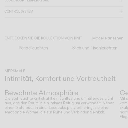
LED COLOUR TEMPERATURE
CONTROL SYSTEM
KATALOG
US/Canada
ENTDECKEN SIE DIE KOLLEKTION VON KNIT
Modelle ansehen
International
Pendelleuchten
Steh und Tischleuchten
MERKMALE
Intimität, Komfort und Vertrautheit
Zurück
Weiter
Bewohnte Atmosphäre
Ge
Die Stehleuchte Knit strahlt ein sanftes und umhüllendes Licht
Mit 
aus, das den Raum in ein intimes Refugium verwandelt. Neben
komb
einem Sofa oder in einer Leseecke platziert, bringt sie eine
skul
emotionale Wärme, die zur Ruhe und Verbindung einlädt.
harm
Eleg