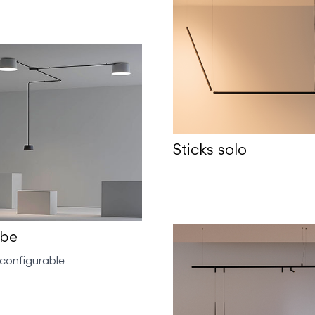
Sticks solo
be
configurable