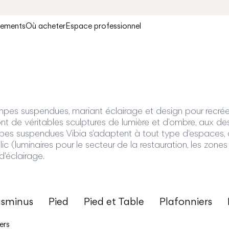
gements
Où acheter
Espace professionnel
mpes suspendues, mariant éclairage et design pour recré
sont de véritables sculptures de lumière et d’ombre, aux 
es suspendues Vibia s'adaptent à tout type d'espaces, qu'
ic (luminaires pour le secteur de la restauration, les zones 
d'éclairage.
usminus
Pied
Pied et Table
Plafonniers
ers