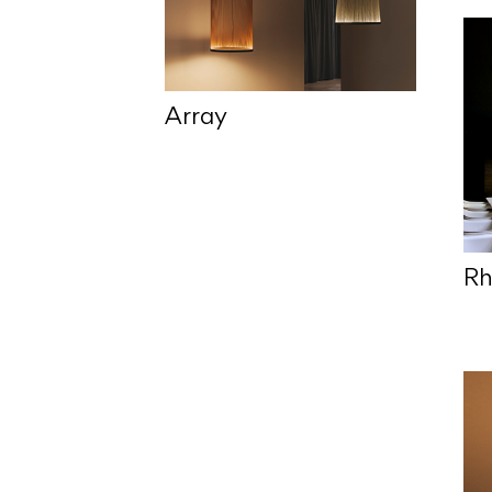
Array
Rh