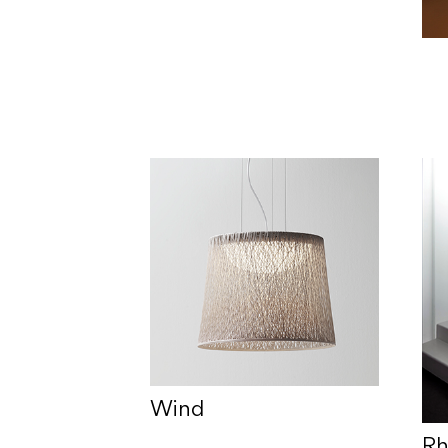
Wind
Rh