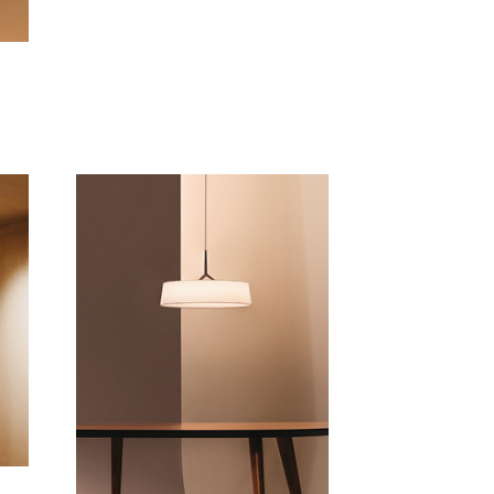
fruit d’un important
travail de recherche et
d’une étude
approfondie sur le
comportement de la
matière textile et la
possibilité de tisser
cette matière de façon
à la rendre translucide.
En s’appuyant sur la
technologie, Meike
Harde a créé une
collection aux formes
douces et
enveloppantes qui
donne une agréable
sensation de
convivialité.