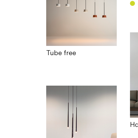
Tube free
Ha