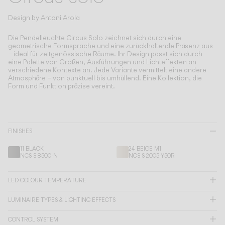
Living the Outdoor
Composing Pendants
Design by
Antoni Arola
Bewusste Atmosphären
Die Pendelleuchte Circus Solo zeichnet sich durch eine
geometrische Formsprache und eine zurückhaltende Präsenz aus
– ideal für zeitgenössische Räume.
Ihr Design passt sich durch
Services
eine Palette von Größen, Ausführungen und Lichteffekten an
verschiedene Kontexte an. Jede Variante vermittelt eine andere
Atmosphäre – von punktuell bis umhüllend. Eine Kollektion, die
Downloads
Form und Funktion präzise vereint.
Über uns
FINISHES
Working Area
11 BLACK
24 BEIGE M1
NCS S 8500-N
NCS S 2005-Y50R
SPRACHE
LED COLOUR TEMPERATURE
English
Français
Español
LUMINAIRE TYPES & LIGHTING EFFECTS
Italiano
Deutsch
CONTROL SYSTEM