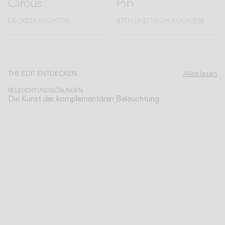
Circus
Pin
DECKENLEUCHTEN
STEH UND TISCHLEUCHTEN
Erfahren Sie mehr über Circus Solo und alle unsere Kollektionen
THE EDIT ENTDECKEN
Alles lesen
BELEUCHTUNGSLÖSUNGEN
Die Kunst der komplementären Beleuchtung