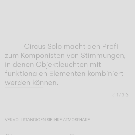
Inspirational Book
Circus Solo macht den Profi
zum Komponisten von Stimmungen,
in denen Objektleuchten mit
funktionalen Elementen kombiniert
werden können.
1
/
3
Zurück
We
VERVOLLSTÄNDIGEN SIE IHRE ATMOSPHÄRE