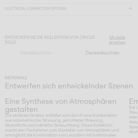
ELECTRICAL CONNECTION OPTIONS
KATALOG
US/Canada
ENTDECKEN SIE DIE KOLLEKTION VON CIRCUS
Modelle
SOLO
ansehen
International
Pendelleuchten
Deckenleuchten
MERKMALE
Entwerfen sich entwickelnder Szenen
Zurück
Weiter
Eine Synthese von Atmosphären
Em
gestalten
Bei 
Steu
Die vertikale Struktur entfaltet sich durch eine Kombination
Inte
aus volumetrischer Streuung, gerichteter Streuung,
Atmo
Akzentlicht und indirekter Beleuchtung. Diese Kollektion
Stim
macht den Fachplaner zum Gestalter von Atmosphären und
Wohl
ermöglicht die Kombination von Leuchten mit funktionalen