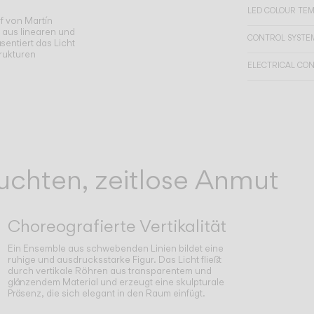
LED COLOUR TE
f von Martín
 aus linearen und
CONTROL SYSTE
sentiert das Licht
trukturen
ELECTRICAL CO
chten, zeitlose Anmut
Choreografierte Vertikalität
Ein Ensemble aus schwebenden Linien bildet eine
ruhige und ausdrucksstarke Figur. Das Licht fließt
durch vertikale Röhren aus transparentem und
glänzendem Material und erzeugt eine skulpturale
Präsenz, die sich elegant in den Raum einfügt.