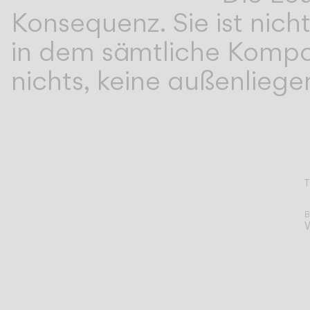
Konsequenz. Sie ist nichts
in dem sämtliche Kompon
nichts, keine außenlieg
T
A
B
W