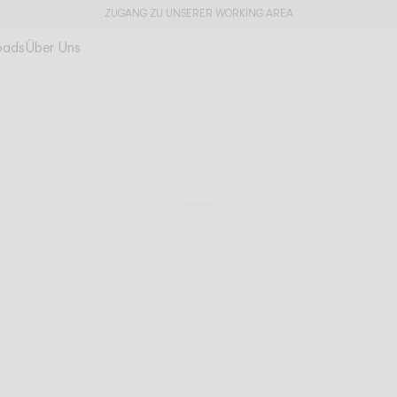
ZUGANG ZU UNSERER WORKING AREA
oads
Über Uns
Halo jewel
Licht als kostbare 
Zu den technischen Da