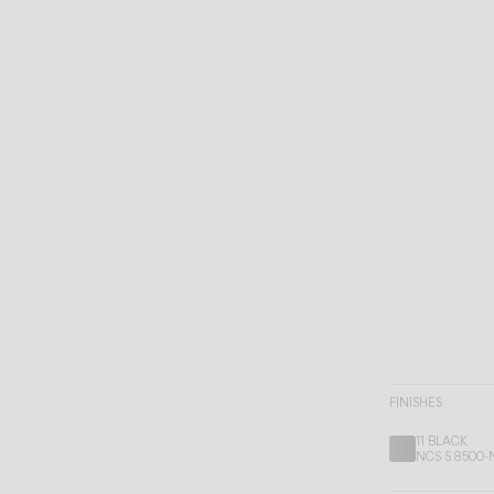
FINISHES
11 BLACK
NCS S 8500-