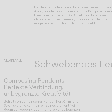
Bei den Pendelleuchten Halo Jewel , einem Entwur
Azúa, handelt es sich um elegante Kompositionen
kreisförmigen Teilen.
Die Kollektion Halo Jewel prä
als ein kostbares Element, das in extrem leichte S
eingefasst ist und frei im Raum schwebt.
Schwebendes Leu
MERKMALE
Composing Pendants.
Perfekte Verbindung,
unbegrenzte Kreativität
Befreit von den Einschränkungen herkömmlicher
Stromsysteme kann ein einzelnes Element frei im
Raum schweben – oder mehrere Pendelleuchten