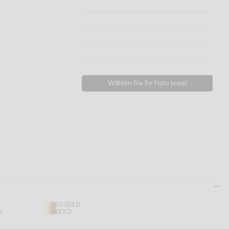
Technische Informationen
Modelle ansehen
Herunterladen
Support anfordern
Wählen Sie Ihr Halo jewel
20 GOLD
N
GOLD