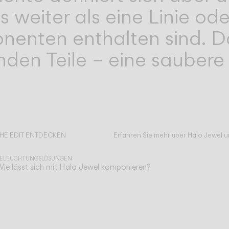
 weiter als eine Linie oder
enten enthalten sind. Da
enden Teile – eine sauber
HE EDIT ENTDECKEN
Erfahren Sie mehr über Halo Jewel u
lles lesen
ELEUCHTUNGSLÖSUNGEN
ie lässt sich mit Halo Jewel komponieren?