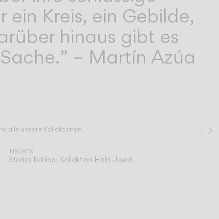
 ein Kreis, ein Gebilde,
rüber hinaus gibt es
e Sache.” – Martín Azúa
nd alle unsere Kollektionen.
Zur
W
1
/
2
INSIGHTS
Stories behind: Kollektion Halo Jewel