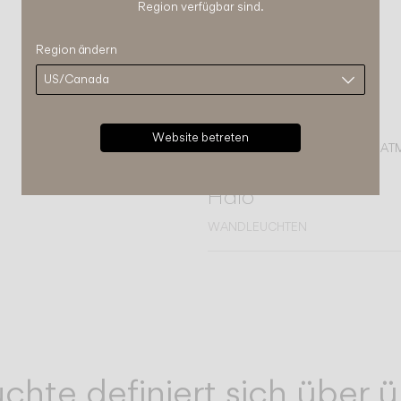
Region verfügbar sind.
Region ändern
Website betreten
VERVOLLSTÄNDIGEN SIE IHRE A
Halo
WANDLEUCHTEN
chte definiert sich über ü