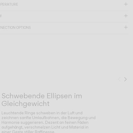
MPERATURE
M
NNECTION OPTIONS
Zurü
We
Schwebende Ellipsen im
Gleichgewicht
Leuchtende Ringe schweben in der Luft und
zeichnen sanfte Umlaufbahnen, die Bewegung und
Harmonie suggerieren. Dezent an feinen Fäden
aufgehängt, verschmelzen Licht und Material in
einer Geste stiller Raffinesse.