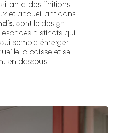
llante, des finitions
ux et accueillant dans
ndis
, dont le design
espaces distincts qui
 qui semble émerger
eille la caisse et se
t en dessous.